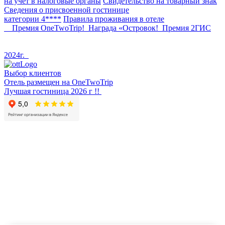
на учет в налоговые органы
Свидетельство на товарный знак
Сведения о присвоенной гостинице
категории 4****
Правила проживания в отеле
Премия OneTwoTrip!
Награда «Островок!
Премия 2ГИС
2024г.
Выбор клиентов
Отель размещен на OneTwoTrip
Лучшая гостиница 2026 г !!