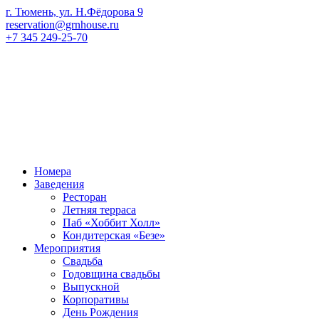
г. Тюмень, ул. Н.Фёдорова 9
reservation@grnhouse.ru
+7 345 249-25-70
Номера
Заведения
Ресторан
Летняя терраса
Паб «Хоббит Холл»
Кондитерская «Безе»
Мероприятия
Свадьба
Годовщина свадьбы
Выпускной
Корпоративы
День Рождения